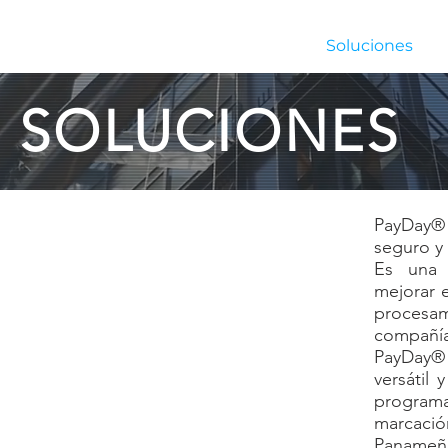
Inicio
Nosotros
Soluciones
SOLUCIONES
PayDay® 
seguro y 
Es una 
mejorar e
procesam
compañía
PayDay®
versátil 
progra
marcac
Panameñ