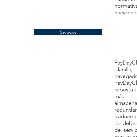
normati
nacionale
Servicios
PayDayC
planill
navegad
PayDayC
robusta i
más a
almacena
redunda
traduce 
no deber
de servi
que se e